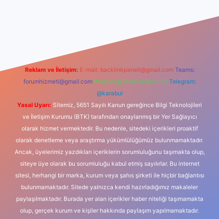
iriş
Reklam ve İletişim:
E-mail:
backlinkpaneli@gmail.com
Teams:
forumhizmeti@gmail.com
Whatsapp: 0262 606 0 726
Telegram:
@karabul
Yasal Uyarı:
Sitemiz, 5651 Sayılı Kanun gereğince Bilgi Teknolojileri
ve İletişim Kurumu (BTK) tarafından onaylanmış bir Yer Sağlayıcı
olarak hizmet vermektedir. Bu nedenle, sitedeki içerikleri proaktif
olarak denetleme veya araştırma yükümlülüğümüz bulunmamaktadır.
Ancak, üyelerimiz yazdıkları içeriklerin sorumluluğunu taşımakta olup,
siteye üye olarak bu sorumluluğu kabul etmiş sayılırlar. Bu internet
sitesi, herhangi bir marka, kurum veya şahıs şirketi ile hiçbir bağlantısı
bulunmamaktadır. Sitede yalnızca kendi hazırladığımız makaleler
paylaşılmaktadır. Burada yer alan içerikler haber niteliği taşımamakta
olup, gerçek kurum ve kişiler hakkında paylaşım yapılmamaktadır.