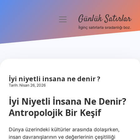
Günlük Satırlar
menüyü
aç
İlginç satırlarla sıradanlığı boz.
Anasayfa
Gizlilik Politikası
Yasal Uyarı
İyi niyetli insana ne denir ?
Hakkımızda
Tarih: Nisan 26, 2026
İyi Niyetli İnsana Ne Denir?
Antropolojik Bir Keşif
Dünya üzerindeki kültürler arasında dolaşırken,
insan davranışlarının ve değerlerinin çeşitliliği