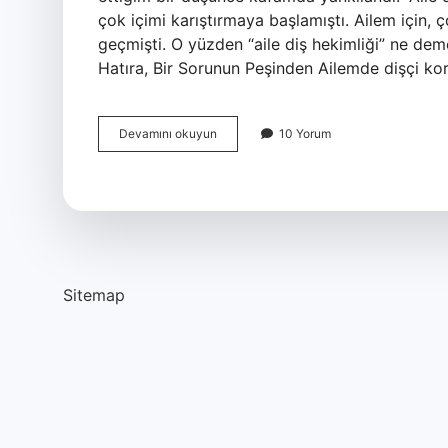
çok içimi karıştırmaya başlamıştı. Ailem için, 
geçmişti. O yüzden “aile diş hekimliği” ne dem
Hatıra, Bir Sorunun Peşinden Ailemde dişçi k
Aile
Devamını okuyun
10 Yorum
diş
hekimliği
başladı
mı
?
Sitemap