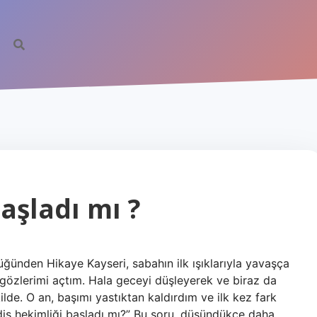
başladı mı ?
üğünden Hikaye Kayseri, sabahın ilk ışıklarıyla yavaşça
gözlerimi açtım. Hala geceyi düşleyerek ve biraz da
ilde. O an, başımı yastıktan kaldırdım ve ilk kez fark
diş hekimliği başladı mı?” Bu soru, düşündükçe daha