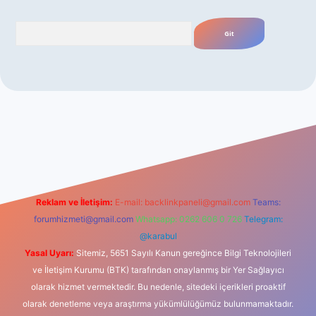
Arama
riş
Reklam ve İletişim:
E-mail:
backlinkpaneli@gmail.com
Teams:
forumhizmeti@gmail.com
Whatsapp: 0262 606 0 726
Telegram:
@karabul
Yasal Uyarı:
Sitemiz, 5651 Sayılı Kanun gereğince Bilgi Teknolojileri
ve İletişim Kurumu (BTK) tarafından onaylanmış bir Yer Sağlayıcı
olarak hizmet vermektedir. Bu nedenle, sitedeki içerikleri proaktif
olarak denetleme veya araştırma yükümlülüğümüz bulunmamaktadır.