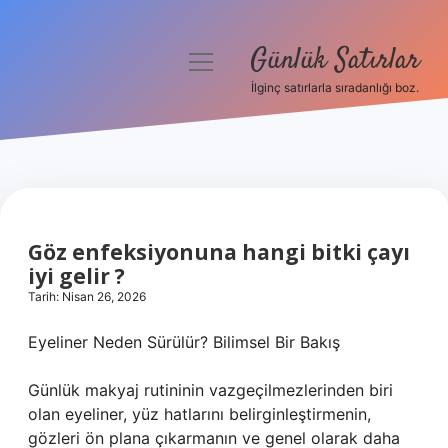
Günlük Satırlar
menüyü
aç
İlginç satırlarla sıradanlığı boz.
Anasayfa
Gizlilik Politikası
Yasal Uyarı
Göz enfeksiyonuna hangi bitki çayı
Hakkımızda
iyi gelir ?
Tarih: Nisan 26, 2026
Eyeliner Neden Sürülür? Bilimsel Bir Bakış
Günlük makyaj rutininin vazgeçilmezlerinden biri
olan eyeliner, yüz hatlarını belirginleştirmenin,
gözleri ön plana çıkarmanın ve genel olarak daha