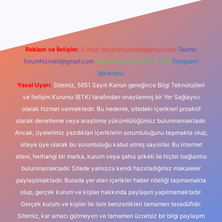
vdcasino giriş
Reklam ve İletişim:
E-mail:
backlinkpaneli@gmail.com
Teams:
forumhizmeti@gmail.com
Whatsapp: 0262 606 0 726
Telegram:
@karabul
Yasal Uyarı:
Sitemiz, 5651 Sayılı Kanun gereğince Bilgi Teknolojileri
ve İletişim Kurumu (BTK) tarafından onaylanmış bir Yer Sağlayıcı
olarak hizmet vermektedir. Bu nedenle, sitedeki içerikleri proaktif
olarak denetleme veya araştırma yükümlülüğümüz bulunmamaktadır.
Ancak, üyelerimiz yazdıkları içeriklerin sorumluluğunu taşımakta olup,
siteye üye olarak bu sorumluluğu kabul etmiş sayılırlar. Bu internet
sitesi, herhangi bir marka, kurum veya şahıs şirketi ile hiçbir bağlantısı
bulunmamaktadır. Sitede yalnızca kendi hazırladığımız makaleler
paylaşılmaktadır. Burada yer alan içerikler haber niteliği taşımamakta
olup, gerçek kurum ve kişiler hakkında paylaşım yapılmamaktadır.
Gerçek kurum ve kişiler ile isim benzerlikleri tamamen tesadüfidir.
Sitemiz, kar amacı gütmeyen ve tamamen ücretsiz bir bilgi paylaşım