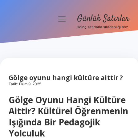
Günlük Satırlar
menüyü
aç
İlginç satırlarla sıradanlığı boz.
Anasayfa
Gizlilik Politikası
Yasal Uyarı
Gölge oyunu hangi kültüre aittir ?
Hakkımızda
Tarih: Ekim 9, 2025
Gölge Oyunu Hangi Kültüre
Aittir? Kültürel Öğrenmenin
Işığında Bir Pedagojik
Yolculuk