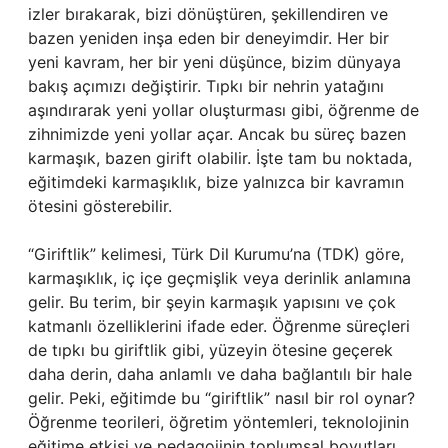
izler bırakarak, bizi dönüştüren, şekillendiren ve
bazen yeniden inşa eden bir deneyimdir. Her bir
yeni kavram, her bir yeni düşünce, bizim dünyaya
bakış açımızı değiştirir. Tıpkı bir nehrin yatağını
aşındırarak yeni yollar oluşturması gibi, öğrenme de
zihnimizde yeni yollar açar. Ancak bu süreç bazen
karmaşık, bazen girift olabilir. İşte tam bu noktada,
eğitimdeki karmaşıklık, bize yalnızca bir kavramın
ötesini gösterebilir.
“Giriftlik” kelimesi, Türk Dil Kurumu’na (TDK) göre,
karmaşıklık, iç içe geçmişlik veya derinlik anlamına
gelir. Bu terim, bir şeyin karmaşık yapısını ve çok
katmanlı özelliklerini ifade eder. Öğrenme süreçleri
de tıpkı bu giriftlik gibi, yüzeyin ötesine geçerek
daha derin, daha anlamlı ve daha bağlantılı bir hale
gelir. Peki, eğitimde bu “giriftlik” nasıl bir rol oynar?
Öğrenme teorileri, öğretim yöntemleri, teknolojinin
eğitime etkisi ve pedagojinin toplumsal boyutları