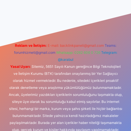
iş
Reklam ve İletişim:
E-mail:
backlinkpaneli@gmail.com
Teams:
forumhizmeti@gmail.com
Whatsapp: 0262 606 0 726
Telegram:
@karabul
Yasal Uyarı:
Sitemiz, 5651 Sayılı Kanun gereğince Bilgi Teknolojileri
ve İletişim Kurumu (BTK) tarafından onaylanmış bir Yer Sağlayıcı
olarak hizmet vermektedir. Bu nedenle, sitedeki içerikleri proaktif
olarak denetleme veya araştırma yükümlülüğümüz bulunmamaktadır.
Ancak, üyelerimiz yazdıkları içeriklerin sorumluluğunu taşımakta olup,
siteye üye olarak bu sorumluluğu kabul etmiş sayılırlar. Bu internet
sitesi, herhangi bir marka, kurum veya şahıs şirketi ile hiçbir bağlantısı
bulunmamaktadır. Sitede yalnızca kendi hazırladığımız makaleler
paylaşılmaktadır. Burada yer alan içerikler haber niteliği taşımamakta
olup, gerçek kurum ve kişiler hakkında paylaşım yapılmamaktadır.