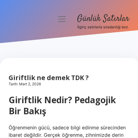
Günlük Satırlar
menüyü
aç
İlginç satırlarla sıradanlığı boz.
Anasayfa
Gizlilik Politikası
Yasal Uyarı
Giriftlik ne demek TDK ?
Hakkımızda
Tarih: Mart 2, 2026
Giriftlik Nedir? Pedagojik
Bir Bakış
Öğrenmenin gücü, sadece bilgi edinme sürecinden
ibaret değildir. Gerçek öğrenme, zihnimizde derin