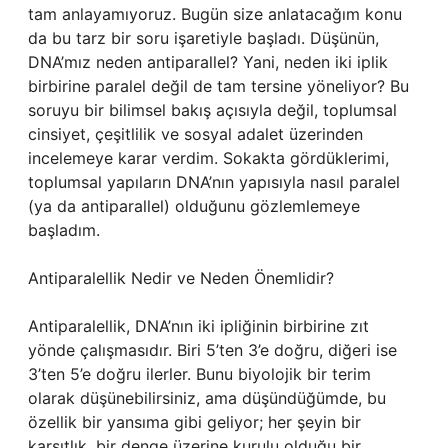
tam anlayamıyoruz. Bugün size anlatacağım konu
da bu tarz bir soru işaretiyle başladı. Düşünün,
DNA’mız neden antiparallel? Yani, neden iki iplik
birbirine paralel değil de tam tersine yöneliyor? Bu
soruyu bir bilimsel bakış açısıyla değil, toplumsal
cinsiyet, çeşitlilik ve sosyal adalet üzerinden
incelemeye karar verdim. Sokakta gördüklerimi,
toplumsal yapıların DNA’nın yapısıyla nasıl paralel
(ya da antiparallel) olduğunu gözlemlemeye
başladım.
Antiparalellik Nedir ve Neden Önemlidir?
Antiparalellik, DNA’nın iki ipliğinin birbirine zıt
yönde çalışmasıdır. Biri 5’ten 3’e doğru, diğeri ise
3’ten 5’e doğru ilerler. Bunu biyolojik bir terim
olarak düşünebilirsiniz, ama düşündüğümde, bu
özellik bir yansıma gibi geliyor; her şeyin bir
karşıtlık, bir denge üzerine kurulu olduğu bir