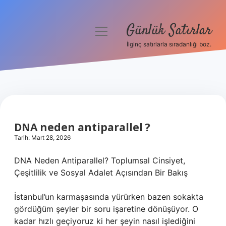
Günlük Satırlar
menüyü
aç
İlginç satırlarla sıradanlığı boz.
Anasayfa
Gizlilik Politikası
Yasal Uyarı
DNA neden antiparallel ?
Hakkımızda
Tarih: Mart 28, 2026
DNA Neden Antiparallel? Toplumsal Cinsiyet,
Çeşitlilik ve Sosyal Adalet Açısından Bir Bakış
İstanbul’un karmaşasında yürürken bazen sokakta
gördüğüm şeyler bir soru işaretine dönüşüyor. O
kadar hızlı geçiyoruz ki her şeyin nasıl işlediğini