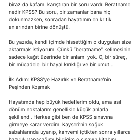
biraz da kafamı karıştıran bir soru vardı: Beratname
nedir KPSS? Bu soru, bir zamanlar bana hiç
dokunmazken, sonradan hayatımın en kritik
anlarından birine dönüştü.
Bu yazıda, kendi içimde hissettiğim o duyguları size
aktarmak istiyorum. Çünkü “beratname” kelimesinin
sadece kağıt üzerinde bir anlamı yok. O, bir süreç,
bir mücadele, bir hayal kırıklığı ve bir umut…
İlk Adım: KPSS’ye Hazırlık ve Beratname’nin
Peşinden Koşmak
Hayatımda hep büyük hedeflerim oldu, ama asıl
dönüm noktalarım genellikle küçük anlarla
şekillendi. Herkes gibi ben de KPSS sınavına
girmeye karar verdim. Kayseri’nin soğuk
sabahlarında uyanıp, kahvemi içtikten sonra yıllarca
hazırlık yapacağımı bildiğim o sınavın kitabını