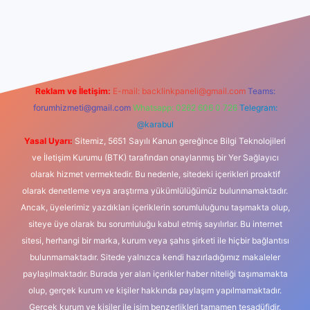
ş
Reklam ve İletişim:
E-mail:
backlinkpaneli@gmail.com
Teams:
forumhizmeti@gmail.com
Whatsapp: 0262 606 0 726
Telegram:
@karabul
Yasal Uyarı:
Sitemiz, 5651 Sayılı Kanun gereğince Bilgi Teknolojileri
ve İletişim Kurumu (BTK) tarafından onaylanmış bir Yer Sağlayıcı
olarak hizmet vermektedir. Bu nedenle, sitedeki içerikleri proaktif
olarak denetleme veya araştırma yükümlülüğümüz bulunmamaktadır.
Ancak, üyelerimiz yazdıkları içeriklerin sorumluluğunu taşımakta olup,
siteye üye olarak bu sorumluluğu kabul etmiş sayılırlar. Bu internet
sitesi, herhangi bir marka, kurum veya şahıs şirketi ile hiçbir bağlantısı
bulunmamaktadır. Sitede yalnızca kendi hazırladığımız makaleler
paylaşılmaktadır. Burada yer alan içerikler haber niteliği taşımamakta
olup, gerçek kurum ve kişiler hakkında paylaşım yapılmamaktadır.
Gerçek kurum ve kişiler ile isim benzerlikleri tamamen tesadüfidir.