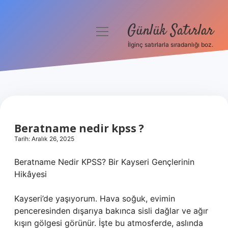
Günlük Satırlar
menüyü
aç
İlginç satırlarla sıradanlığı boz.
Anasayfa
Gizlilik Politikası
Yasal Uyarı
Beratname nedir kpss ?
Hakkımızda
Tarih: Aralık 26, 2025
Beratname Nedir KPSS? Bir Kayseri Gençlerinin
Hikâyesi
Kayseri’de yaşıyorum. Hava soğuk, evimin
penceresinden dışarıya bakınca sisli dağlar ve ağır
kışın gölgesi görünür. İşte bu atmosferde, aslında