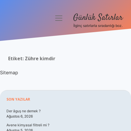
Günlük Satırlar
menüyü
aç
İlginç satırlarla sıradanlığı boz.
Anasayfa
Gizlilik Politikası
Etiket:
Zühre kimdir
Yasal Uyarı
Sitemap
Hakkımızda
Sidebar
SON YAZILAR
Der âguş ne demek ?
Ağustos 6, 2026
Avene kimyasal filtreli mi ?
Ağustos 5, 2026