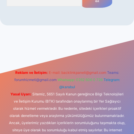
giriş
Reklam ve İletişim:
E-mail:
backlinkpaneli@gmail.com
Teams:
forumhizmeti@gmail.com
Whatsapp: 0262 606 0 726
Telegram:
@karabul
Yasal Uyarı:
Sitemiz, 5651 Sayılı Kanun gereğince Bilgi Teknolojileri
ve İletişim Kurumu (BTK) tarafından onaylanmış bir Yer Sağlayıcı
olarak hizmet vermektedir. Bu nedenle, sitedeki içerikleri proaktif
olarak denetleme veya araştırma yükümlülüğümüz bulunmamaktadır.
Ancak, üyelerimiz yazdıkları içeriklerin sorumluluğunu taşımakta olup,
siteye üye olarak bu sorumluluğu kabul etmiş sayılırlar. Bu internet