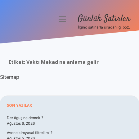
Günlük Satırlar
menüyü
aç
İlginç satırlarla sıradanlığı boz.
Anasayfa
Gizlilik Politikası
Etiket:
Vaktı Mekad ne anlama gelir
Yasal Uyarı
Sitemap
Hakkımızda
Sidebar
SON YAZILAR
Der âguş ne demek ?
Ağustos 6, 2026
Avene kimyasal filtreli mi ?
Ağustos 5, 2026