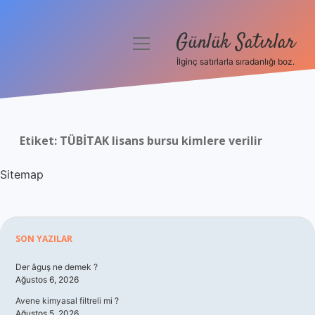
Günlük Satırlar
menüyü
aç
İlginç satırlarla sıradanlığı boz.
Anasayfa
Gizlilik Politikası
Etiket:
TÜBİTAK lisans bursu kimlere verilir
Yasal Uyarı
Sitemap
Hakkımızda
Sidebar
SON YAZILAR
Der âguş ne demek ?
Ağustos 6, 2026
Avene kimyasal filtreli mi ?
Ağustos 5, 2026