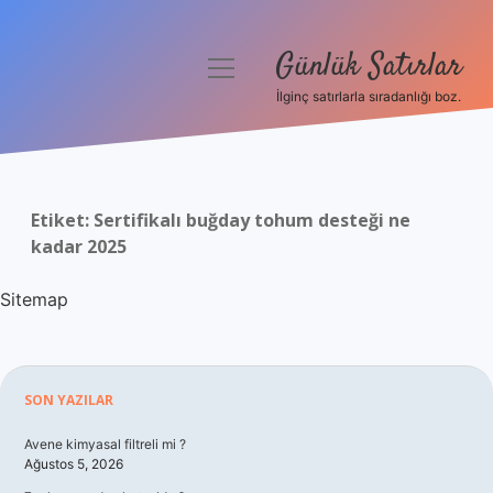
Günlük Satırlar
menüyü
aç
İlginç satırlarla sıradanlığı boz.
Anasayfa
Gizlilik Politikası
Etiket:
Sertifikalı buğday tohum desteği ne
Yasal Uyarı
kadar 2025
Hakkımızda
Sitemap
Sidebar
SON YAZILAR
Avene kimyasal filtreli mi ?
Ağustos 5, 2026