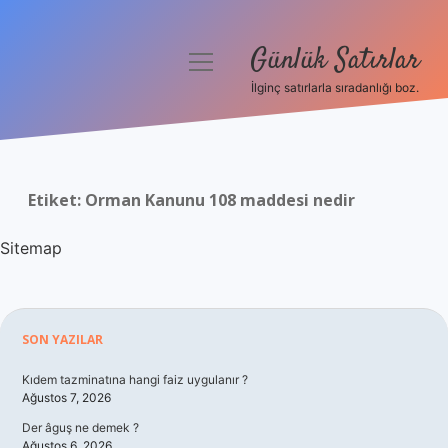
Günlük Satırlar
menüyü
aç
İlginç satırlarla sıradanlığı boz.
Anasayfa
Gizlilik Politikası
Etiket:
Orman Kanunu 108 maddesi nedir
Yasal Uyarı
Sitemap
Hakkımızda
Sidebar
SON YAZILAR
Kıdem tazminatına hangi faiz uygulanır ?
Ağustos 7, 2026
Der âguş ne demek ?
Ağustos 6, 2026