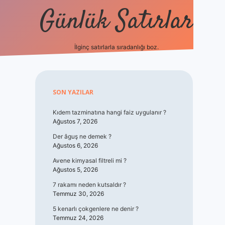
Günlük Satırlar
İlginç satırlarla sıradanlığı boz.
vdcasino giriş
Sidebar
SON YAZILAR
Kıdem tazminatına hangi faiz uygulanır ?
Ağustos 7, 2026
Der âguş ne demek ?
Ağustos 6, 2026
Avene kimyasal filtreli mi ?
Ağustos 5, 2026
7 rakamı neden kutsaldır ?
Temmuz 30, 2026
5 kenarlı çokgenlere ne denir ?
Temmuz 24, 2026