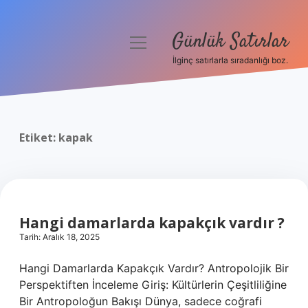
Günlük Satırlar
menüyü
aç
İlginç satırlarla sıradanlığı boz.
Anasayfa
Gizlilik Politikası
Etiket:
kapak
Yasal Uyarı
Hakkımızda
Hangi damarlarda kapakçık vardır ?
Tarih: Aralık 18, 2025
Hangi Damarlarda Kapakçık Vardır? Antropolojik Bir
Perspektiften İnceleme Giriş: Kültürlerin Çeşitliliğine
Bir Antropoloğun Bakışı Dünya, sadece coğrafi