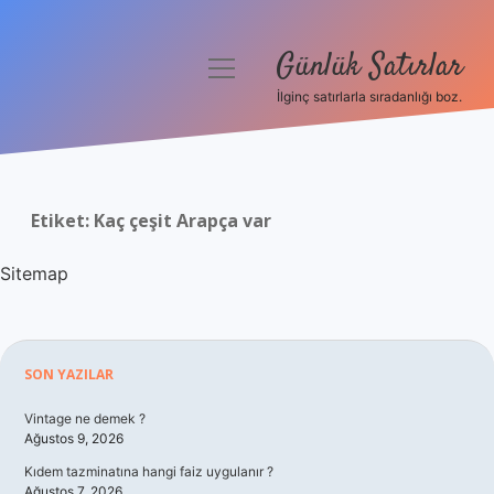
Günlük Satırlar
menüyü
aç
İlginç satırlarla sıradanlığı boz.
Anasayfa
Gizlilik Politikası
Etiket:
Kaç çeşit Arapça var
Yasal Uyarı
Sitemap
Hakkımızda
Sidebar
SON YAZILAR
Vintage ne demek ?
Ağustos 9, 2026
Kıdem tazminatına hangi faiz uygulanır ?
Ağustos 7, 2026