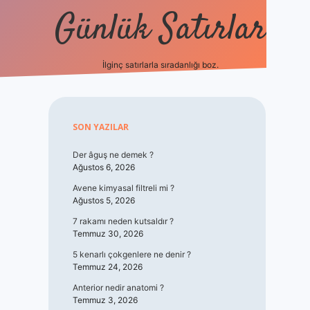
Günlük Satırlar
İlginç satırlarla sıradanlığı boz.
vdcasino giriş
Sidebar
SON YAZILAR
Der âguş ne demek ?
Ağustos 6, 2026
Avene kimyasal filtreli mi ?
Ağustos 5, 2026
7 rakamı neden kutsaldır ?
Temmuz 30, 2026
5 kenarlı çokgenlere ne denir ?
Temmuz 24, 2026
Anterior nedir anatomi ?
Temmuz 3, 2026