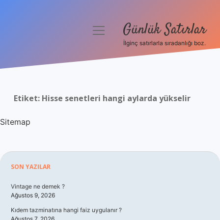
Günlük Satırlar
menüyü
aç
İlginç satırlarla sıradanlığı boz.
Anasayfa
Gizlilik Politikası
Etiket:
Hisse senetleri hangi aylarda yükselir
Yasal Uyarı
Sitemap
Hakkımızda
Sidebar
SON YAZILAR
Vintage ne demek ?
Ağustos 9, 2026
Kıdem tazminatına hangi faiz uygulanır ?
Ağustos 7, 2026