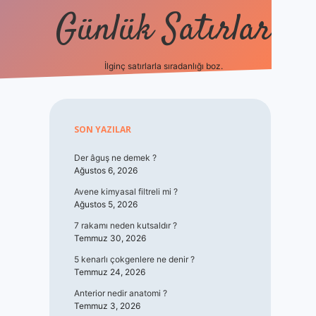
Günlük Satırlar
İlginç satırlarla sıradanlığı boz.
vdcasino giriş
Sidebar
SON YAZILAR
Der âguş ne demek ?
Ağustos 6, 2026
Avene kimyasal filtreli mi ?
Ağustos 5, 2026
7 rakamı neden kutsaldır ?
Temmuz 30, 2026
5 kenarlı çokgenlere ne denir ?
Temmuz 24, 2026
Anterior nedir anatomi ?
Temmuz 3, 2026