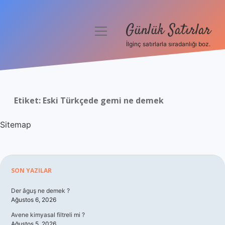
Günlük Satırlar
menüyü
aç
İlginç satırlarla sıradanlığı boz.
Anasayfa
Gizlilik Politikası
Etiket:
Eski Türkçede gemi ne demek
Yasal Uyarı
Sitemap
Hakkımızda
Sidebar
SON YAZILAR
Der âguş ne demek ?
Ağustos 6, 2026
Avene kimyasal filtreli mi ?
Ağustos 5, 2026