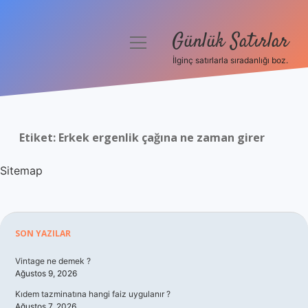
Günlük Satırlar
menüyü
aç
İlginç satırlarla sıradanlığı boz.
Anasayfa
Gizlilik Politikası
Etiket:
Erkek ergenlik çağına ne zaman girer
Yasal Uyarı
Sitemap
Hakkımızda
Sidebar
SON YAZILAR
Vintage ne demek ?
Ağustos 9, 2026
Kıdem tazminatına hangi faiz uygulanır ?
Ağustos 7, 2026