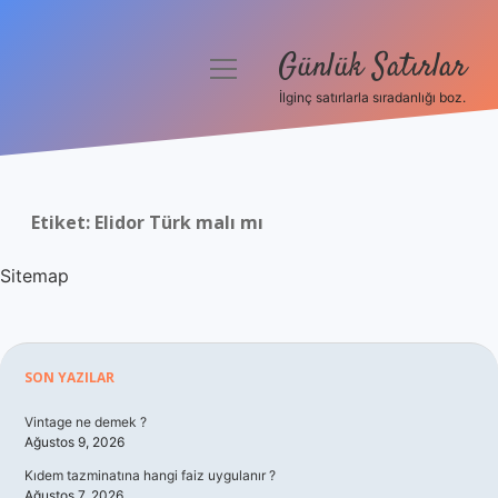
Günlük Satırlar
menüyü
aç
İlginç satırlarla sıradanlığı boz.
Anasayfa
Gizlilik Politikası
Etiket:
Elidor Türk malı mı
Yasal Uyarı
Sitemap
Hakkımızda
Sidebar
SON YAZILAR
Vintage ne demek ?
Ağustos 9, 2026
Kıdem tazminatına hangi faiz uygulanır ?
Ağustos 7, 2026