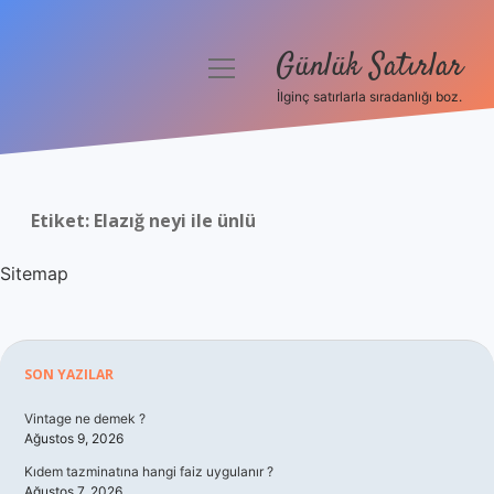
Günlük Satırlar
menüyü
aç
İlginç satırlarla sıradanlığı boz.
Anasayfa
Gizlilik Politikası
Etiket:
Elazığ neyi ile ünlü
Yasal Uyarı
Sitemap
Hakkımızda
Sidebar
SON YAZILAR
Vintage ne demek ?
Ağustos 9, 2026
Kıdem tazminatına hangi faiz uygulanır ?
Ağustos 7, 2026