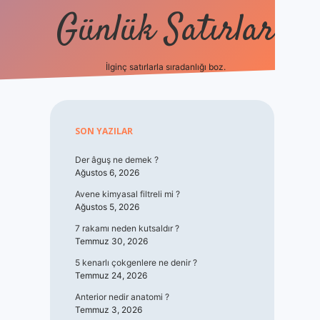
Günlük Satırlar
İlginç satırlarla sıradanlığı boz.
vdcasino giriş
Sidebar
SON YAZILAR
Der âguş ne demek ?
Ağustos 6, 2026
Avene kimyasal filtreli mi ?
Ağustos 5, 2026
7 rakamı neden kutsaldır ?
Temmuz 30, 2026
5 kenarlı çokgenlere ne denir ?
Temmuz 24, 2026
Anterior nedir anatomi ?
Temmuz 3, 2026