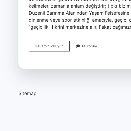
kelimeler, zamanla anlam değiştirir; tıpkı biz
Düzenli Barınma Alanından Yaşam Felsefesine T
dinlenme veya spor etkinliği amacıyla, geçici 
“geçicilik” fikrini merkezine alır. Fakat çağımı
Kamp
Devamını okuyun
14 Yorum
ne
demek
TDK
?
Sitemap