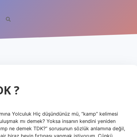
K ?
na Yolculuk Hiç düşündünüz mü, “kamp” kelimesi
uluşmak mı demek? Yoksa insanın kendini yeniden
amp ne demek TDK?” sorusunun sözlük anlamına değil,
dair biraz beyin fırtınası yapmak istiyorum. Çünkü