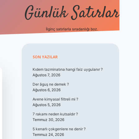
Günlük Satırlar
İlginç satırlarla sıradanlığı boz.
vdcasino giriş
Sidebar
SON YAZILAR
Kıdem tazminatına hangi faiz uygulanır ?
Ağustos 7, 2026
Der âguş ne demek ?
Ağustos 6, 2026
Avene kimyasal filtreli mi ?
Ağustos 5, 2026
7 rakamı neden kutsaldır ?
Temmuz 30, 2026
5 kenarlı çokgenlere ne denir ?
Temmuz 24, 2026