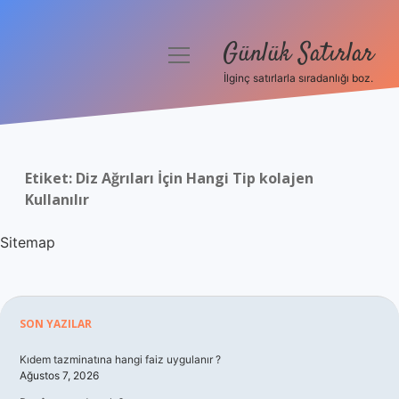
Günlük Satırlar
menüyü
aç
İlginç satırlarla sıradanlığı boz.
Anasayfa
Gizlilik Politikası
Etiket:
Diz Ağrıları İçin Hangi Tip kolajen
Yasal Uyarı
Kullanılır
Hakkımızda
Sitemap
Sidebar
SON YAZILAR
Kıdem tazminatına hangi faiz uygulanır ?
Ağustos 7, 2026