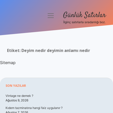
Günlük Satırlar
menüyü
aç
İlginç satırlarla sıradanlığı boz.
Anasayfa
Gizlilik Politikası
Etiket:
Deyim nedir deyimin anlamı nedir
Yasal Uyarı
Sitemap
Hakkımızda
Sidebar
SON YAZILAR
Vintage ne demek ?
Ağustos 9, 2026
Kıdem tazminatına hangi faiz uygulanır ?
Ağustos 7, 2026