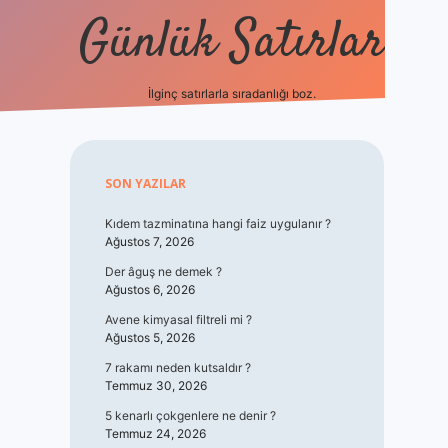
Günlük Satırlar
İlginç satırlarla sıradanlığı boz.
vdcasino giriş
Sidebar
SON YAZILAR
Kıdem tazminatına hangi faiz uygulanır ?
Ağustos 7, 2026
Der âguş ne demek ?
Ağustos 6, 2026
Avene kimyasal filtreli mi ?
Ağustos 5, 2026
7 rakamı neden kutsaldır ?
Temmuz 30, 2026
5 kenarlı çokgenlere ne denir ?
Temmuz 24, 2026