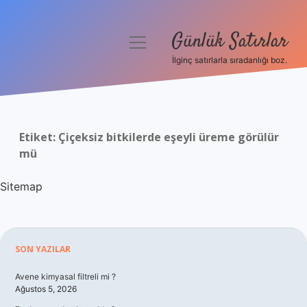
Günlük Satırlar
menüyü
aç
İlginç satırlarla sıradanlığı boz.
Anasayfa
Gizlilik Politikası
Etiket:
Çiçeksiz bitkilerde eşeyli üreme görülür
Yasal Uyarı
mü
Hakkımızda
Sitemap
Sidebar
SON YAZILAR
Avene kimyasal filtreli mi ?
Ağustos 5, 2026