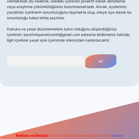
vermektedir. Bu nedenle, sitedeki içerikleri proaktif olarak denetleme
veya araştırma yükümlülüğümüz bulunmamaktadır. Ancak, üyelerimiz
yazdıkları içeriklerin sorumluluğunu taşımakta olup, siteye üye olarak bu
sorumluluğu kabul etmiş sayılırlar.
Hukuka ve yasal düzenlemelere aykırı olduğunu düşündüğünüz
içerikleri,
backlinkpanelicomtr@gmail.com
adresine bildirmeniz halinde,
ilgili içerikler yasal süre içerisinde sitemizden kaldırılacaktır.
Arama
giriş
Reklam ve İletişim:
E-mail:
backlinkpaneli@gmail.com
Teams: