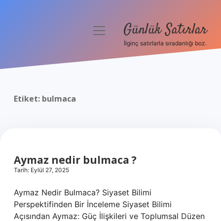
Günlük Satırlar
menüyü
aç
İlginç satırlarla sıradanlığı boz.
Anasayfa
Gizlilik Politikası
Etiket:
bulmaca
Yasal Uyarı
Hakkımızda
Aymaz nedir bulmaca ?
Tarih: Eylül 27, 2025
Aymaz Nedir Bulmaca? Siyaset Bilimi
Perspektifinden Bir İnceleme Siyaset Bilimi
Açısından Aymaz: Güç İlişkileri ve Toplumsal Düzen