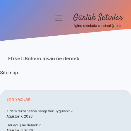
Günlük Satırlar
menüyü
aç
İlginç satırlarla sıradanlığı boz.
Anasayfa
Gizlilik Politikası
Etiket:
Bohem insan ne demek
Yasal Uyarı
Sitemap
Hakkımızda
Sidebar
SON YAZILAR
Kıdem tazminatına hangi faiz uygulanır ?
Ağustos 7, 2026
Der âguş ne demek ?
Ağustos 6, 2026