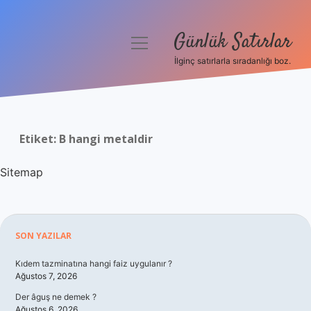
Günlük Satırlar
menüyü
aç
İlginç satırlarla sıradanlığı boz.
Anasayfa
Gizlilik Politikası
Etiket:
B hangi metaldir
Yasal Uyarı
Sitemap
Hakkımızda
Sidebar
SON YAZILAR
Kıdem tazminatına hangi faiz uygulanır ?
Ağustos 7, 2026
Der âguş ne demek ?
Ağustos 6, 2026