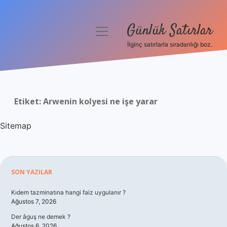
Günlük Satırlar
menüyü
aç
İlginç satırlarla sıradanlığı boz.
Anasayfa
Gizlilik Politikası
Etiket:
Arwenin kolyesi ne işe yarar
Yasal Uyarı
Sitemap
Hakkımızda
Sidebar
SON YAZILAR
Kıdem tazminatına hangi faiz uygulanır ?
Ağustos 7, 2026
Der âguş ne demek ?
Ağustos 6, 2026