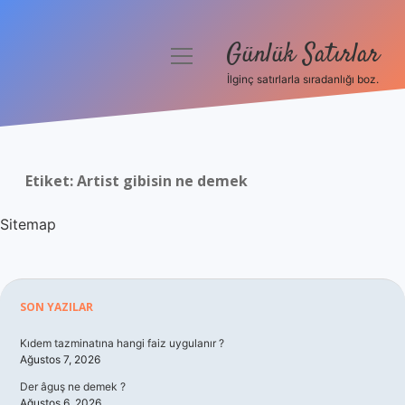
Günlük Satırlar
menüyü
aç
İlginç satırlarla sıradanlığı boz.
Anasayfa
Gizlilik Politikası
Etiket:
Artist gibisin ne demek
Yasal Uyarı
Sitemap
Hakkımızda
Sidebar
SON YAZILAR
Kıdem tazminatına hangi faiz uygulanır ?
Ağustos 7, 2026
Der âguş ne demek ?
Ağustos 6, 2026