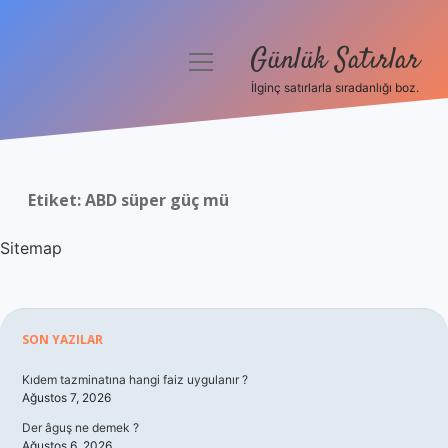
Günlük Satırlar
menüyü
aç
İlginç satırlarla sıradanlığı boz.
Anasayfa
Gizlilik Politikası
Etiket:
ABD süper güç mü
Yasal Uyarı
Sitemap
Hakkımızda
Sidebar
SON YAZILAR
Kıdem tazminatına hangi faiz uygulanır ?
Ağustos 7, 2026
Der âguş ne demek ?
Ağustos 6, 2026