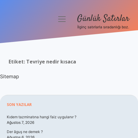
Günlük Satırlar
menüyü
aç
İlginç satırlarla sıradanlığı boz.
Anasayfa
Gizlilik Politikası
Etiket:
Tevriye nedir kısaca
Yasal Uyarı
Sitemap
Hakkımızda
Sidebar
SON YAZILAR
Kıdem tazminatına hangi faiz uygulanır ?
Ağustos 7, 2026
Der âguş ne demek ?
Ağustos 6, 2026