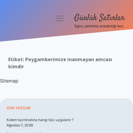
Günlük Satırlar
menüyü
aç
İlginç satırlarla sıradanlığı boz.
Anasayfa
Gizlilik Politikası
Etiket:
Peygamberimize inanmayan amcası
Yasal Uyarı
kimdir
Hakkımızda
Sitemap
Sidebar
SON YAZILAR
Kıdem tazminatına hangi faiz uygulanır ?
Ağustos 7, 2026