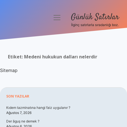
Günlük Satırlar
menüyü
aç
İlginç satırlarla sıradanlığı boz.
Anasayfa
Gizlilik Politikası
Etiket:
Medeni hukukun dalları nelerdir
Yasal Uyarı
Sitemap
Hakkımızda
Sidebar
SON YAZILAR
Kıdem tazminatına hangi faiz uygulanır ?
Ağustos 7, 2026
Der âguş ne demek ?
Ağustos 6, 2026