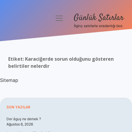
Günlük Satırlar
menüyü
aç
İlginç satırlarla sıradanlığı boz.
Anasayfa
Gizlilik Politikası
Etiket:
Karaciğerde sorun olduğunu gösteren
Yasal Uyarı
belirtiler nelerdir
Hakkımızda
Sitemap
Sidebar
SON YAZILAR
Der âguş ne demek ?
Ağustos 6, 2026