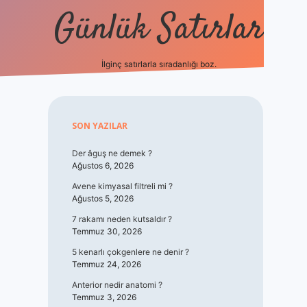
Günlük Satırlar
İlginç satırlarla sıradanlığı boz.
vdcasino giriş
Sidebar
SON YAZILAR
Der âguş ne demek ?
Ağustos 6, 2026
Avene kimyasal filtreli mi ?
Ağustos 5, 2026
7 rakamı neden kutsaldır ?
Temmuz 30, 2026
5 kenarlı çokgenlere ne denir ?
Temmuz 24, 2026
Anterior nedir anatomi ?
Temmuz 3, 2026