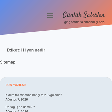
Günlük Satırlar
menüyü
aç
İlginç satırlarla sıradanlığı boz.
Anasayfa
Gizlilik Politikası
Etiket:
H iyon nedir
Yasal Uyarı
Sitemap
Hakkımızda
Sidebar
SON YAZILAR
Kıdem tazminatına hangi faiz uygulanır ?
Ağustos 7, 2026
Der âguş ne demek ?
Ağustos 6, 2026