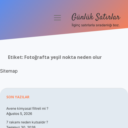
Günlük Satırlar
menüyü
aç
İlginç satırlarla sıradanlığı boz.
Anasayfa
Gizlilik Politikası
Etiket:
Fotoğrafta yeşil nokta neden olur
Yasal Uyarı
Sitemap
Hakkımızda
Sidebar
SON YAZILAR
Avene kimyasal filtreli mi ?
Ağustos 5, 2026
7 rakamı neden kutsaldır ?
Temmuz 30, 2026