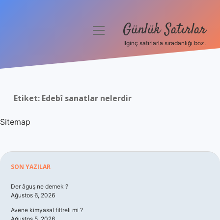
Günlük Satırlar
menüyü
aç
İlginç satırlarla sıradanlığı boz.
Anasayfa
Gizlilik Politikası
Etiket:
Edebî sanatlar nelerdir
Yasal Uyarı
Sitemap
Hakkımızda
Sidebar
SON YAZILAR
Der âguş ne demek ?
Ağustos 6, 2026
Avene kimyasal filtreli mi ?
Ağustos 5, 2026