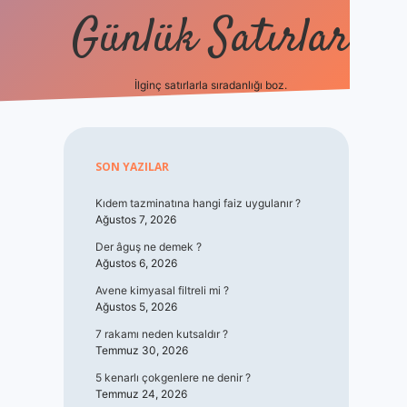
Günlük Satırlar
İlginç satırlarla sıradanlığı boz.
vdcasino giriş
Sidebar
SON YAZILAR
Kıdem tazminatına hangi faiz uygulanır ?
Ağustos 7, 2026
Der âguş ne demek ?
Ağustos 6, 2026
Avene kimyasal filtreli mi ?
Ağustos 5, 2026
7 rakamı neden kutsaldır ?
Temmuz 30, 2026
5 kenarlı çokgenlere ne denir ?
Temmuz 24, 2026