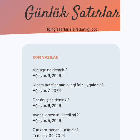
Günlük Satırlar
İlginç satırlarla sıradanlığı boz.
vdcasino giriş
Sidebar
SON YAZILAR
Vintage ne demek ?
Ağustos 9, 2026
Kıdem tazminatına hangi faiz uygulanır ?
Ağustos 7, 2026
Der âguş ne demek ?
Ağustos 6, 2026
Avene kimyasal filtreli mi ?
Ağustos 5, 2026
7 rakamı neden kutsaldır ?
Temmuz 30, 2026