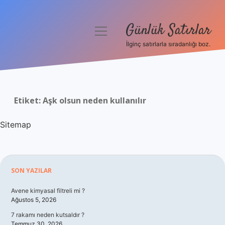
Günlük Satırlar
menüyü
aç
İlginç satırlarla sıradanlığı boz.
Anasayfa
Gizlilik Politikası
Etiket:
Aşk olsun neden kullanılır
Yasal Uyarı
Sitemap
Hakkımızda
Sidebar
SON YAZILAR
Avene kimyasal filtreli mi ?
Ağustos 5, 2026
7 rakamı neden kutsaldır ?
Temmuz 30, 2026