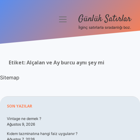
Günlük Satırlar
menüyü
aç
İlginç satırlarla sıradanlığı boz.
Anasayfa
Gizlilik Politikası
Etiket:
Alçalan ve Ay burcu aynı şey mi
Yasal Uyarı
Sitemap
Hakkımızda
Sidebar
SON YAZILAR
Vintage ne demek ?
Ağustos 9, 2026
Kıdem tazminatına hangi faiz uygulanır ?
Ağustos 7, 2026