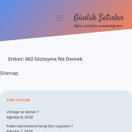
Günlük Satırlar
menüyü
aç
İlginç satırlarla sıradanlığı boz.
Anasayfa
Gizlilik Politikası
Etiket:
663 Sözleşme Ne Demek
Yasal Uyarı
Sitemap
Hakkımızda
Sidebar
SON YAZILAR
Vintage ne demek ?
Ağustos 9, 2026
Kıdem tazminatına hangi faiz uygulanır ?
Ağustos 7, 2026